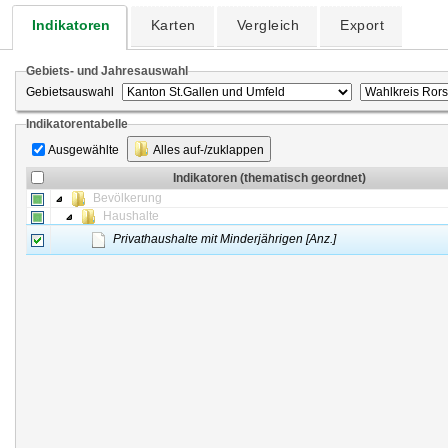
Indikatoren
Karten
Vergleich
Export
Gebiets- und Jahresauswahl
Gebietsauswahl
Indikatorentabelle
Ausgewählte
Alles auf-/zuklappen
Indikatoren (thematisch geordnet)
Bevölkerung
Haushalte
Privathaushalte mit Minderjährigen [Anz.]