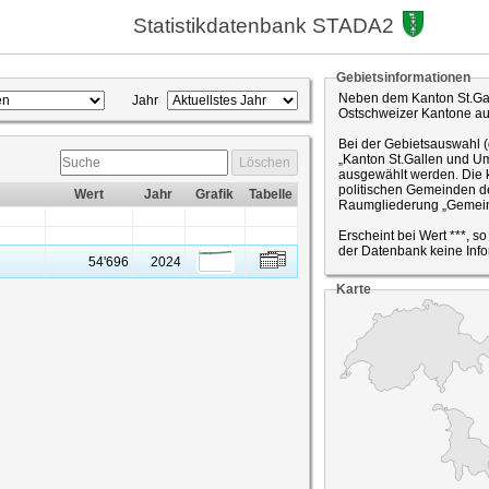
Statistikdatenbank STADA2
Gebietsinformationen
Neben dem Kanton St.Gal
Jahr
Ostschweizer Kantone a
Bei der Gebietsauswahl 
„Kanton St.Gallen und Um
Löschen
ausgewählt werden. Die k
politischen Gemeinden de
Wert
Jahr
Grafik
Tabelle
Raumgliederung „Gemein
Erscheint bei Wert ***, s
der Datenbank keine Info
54'696
2024
Karte