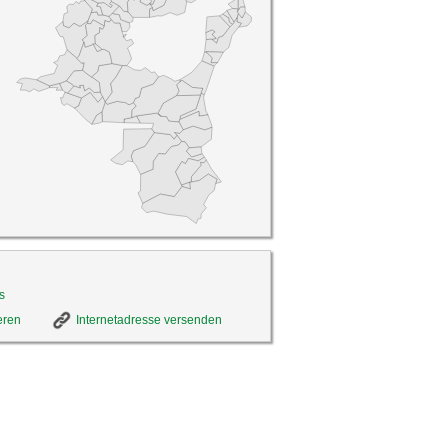
s
eren
Internetadresse versenden