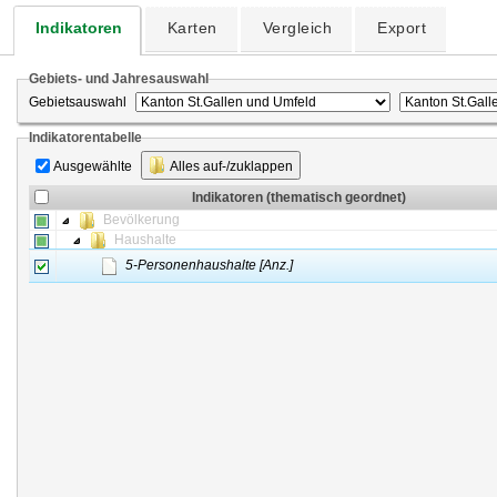
Indikatoren
Karten
Vergleich
Export
Gebiets- und Jahresauswahl
Gebietsauswahl
Indikatorentabelle
Ausgewählte
Alles auf-/zuklappen
Indikatoren (thematisch geordnet)
Bevölkerung
Haushalte
5-Personenhaushalte [Anz.]