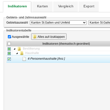
Indikatoren
Karten
Vergleich
Export
Gebiets- und Jahresauswahl
Gebietsauswahl
Indikatorentabelle
Ausgewählte
Alles auf-/zuklappen
Indikatoren (thematisch geordnet)
Bevölkerung
Haushalte
4-Personenhaushalte [Anz.]