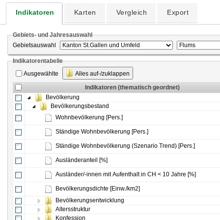
Indikatoren
Karten
Vergleich
Export
Gebiets- und Jahresauswahl
Gebietsauswahl
Indikatorentabelle
Ausgewählte
Alles auf-/zuklappen
Indikatoren (thematisch geordnet)
Bevölkerung
Bevölkerungsbestand
Wohnbevölkerung [Pers.]
Ständige Wohnbevölkerung [Pers.]
Ständige Wohnbevölkerung (Szenario Trend) [Pers.]
Ausländeranteil [%]
Ausländer/-innen mit Aufenthalt in CH < 10 Jahre [%]
Bevölkerungsdichte [Einw./km2]
Bevölkerungsentwicklung
Altersstruktur
Konfession